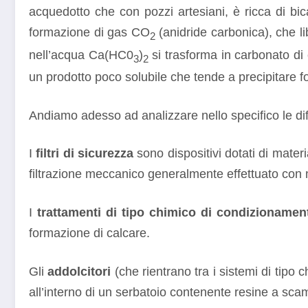
acquedotto che con pozzi artesiani, è ricca di bi
formazione di gas CO
(anidride carbonica), che li
2
nell’acqua Ca(HC0
)
si trasforma in carbonato d
3
2
un prodotto poco solubile che tende a precipitare f
Andiamo adesso ad analizzare nello specifico le diff
I
filtri di sicurezza
sono dispositivi dotati di materi
filtrazione meccanico generalmente effettuato co
I
trattamenti di tipo chimico di condizionamen
formazione di calcare.
Gli
addolcitori
(che rientrano tra i sistemi di tipo 
all’interno di un serbatoio contenente resine a sca