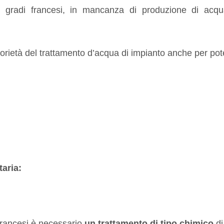
5 gradi francesi, in mancanza di produzione di acqua 
torietà del trattamento d’acqua di impianto anche per pote
taria:
francesi è necessario
un trattamento di tipo chimico
di