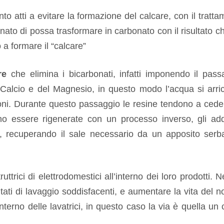
to atti a evitare la formazione del calcare, con il tratt
arbonato di possa trasformare in carbonato con il risultato 
 a formare il “calcare”
re
che elimina i bicarbonati, infatti imponendo il pass
 Calcio e del Magnesio, in questo modo l’acqua si arric
oni. Durante questo passaggio le resine tendono a cedere
 essere rigenerate con un processo inverso, gli addo
lo, recuperando il sale necessario da un apposito serb
uttrici di elettrodomestici all’interno dei loro prodotti. N
ultati di lavaggio soddisfacenti, e aumentare la vita del 
nterno delle lavatrici, in questo caso la via è quella un 