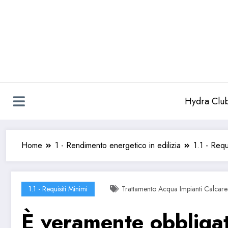
Vai
al
contenuto
Hydra Clu
Home
1 - Rendimento energetico in edilizia
1.1 - Requi
1.1 - Requisiti Minimi
Trattamento Acqua Impianti Calcare 
È veramente obbligato