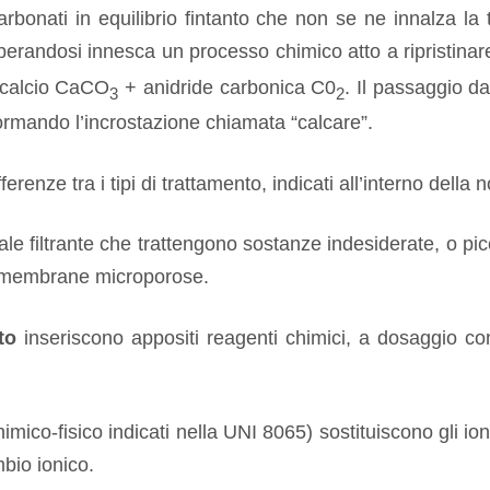
carbonati in equilibrio fintanto che non se ne innalza l
berandosi innesca un processo chimico atto a ripristinare 
i calcio CaCO
+ anidride carbonica C0
. Il passaggio d
3
2
ormando l’incrostazione chiamata “calcare”.
erenze tra i tipi di trattamento, indicati all’interno dell
ale filtrante che trattengono sostanze indesiderate, o pic
n membrane microporose.
to
inseriscono appositi reagenti chimici, a dosaggio contro
chimico-fisico indicati nella UNI 8065) sostituiscono gli io
mbio ionico.