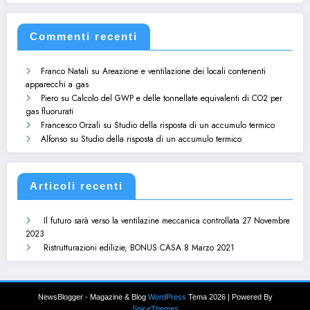
Commenti recenti
Franco Natali
su
Areazione e ventilazione dei locali contenenti
apparecchi a gas
Piero
su
Calcolo del GWP e delle tonnellate equivalenti di CO2 per
gas fluorurati
Francesco Orzali
su
Studio della risposta di un accumulo termico
Alfonso
su
Studio della risposta di un accumulo termico
Articoli recenti
Il futuro sarà verso la ventilazine meccanica controllata
27 Novembre
2023
Ristrutturazioni edilizie, BONUS CASA
8 Marzo 2021
NewsBlogger - Magazine & Blog
WordPress
Tema 2026 | Powered By
SpiceThemes