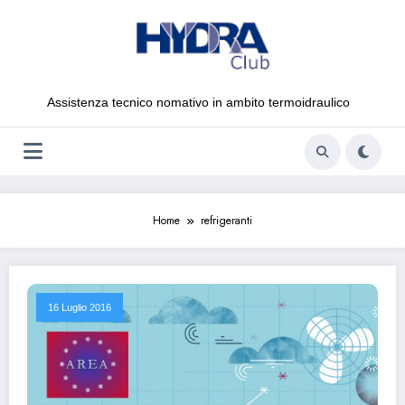
Vai
al
contenuto
Assistenza tecnico nomativo in ambito termoidraulico
Home
refrigeranti
16 Luglio 2016