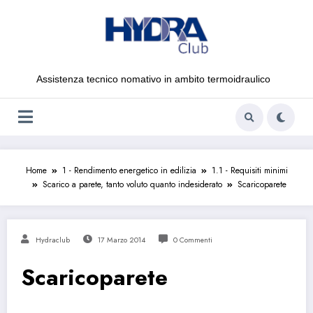
Vai
al
contenuto
Assistenza tecnico nomativo in ambito termoidraulico
Home
1 - Rendimento energetico in edilizia
1.1 - Requisiti minimi
Scarico a parete, tanto voluto quanto indesiderato
Scaricoparete
Hydraclub
17 Marzo 2014
0 Commenti
Scaricoparete