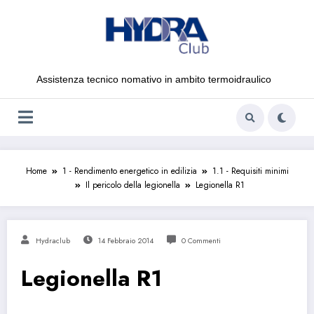
Vai
al
contenuto
Assistenza tecnico nomativo in ambito termoidraulico
Home
1 - Rendimento energetico in edilizia
1.1 - Requisiti minimi
Il pericolo della legionella
Legionella R1
Hydraclub
14 Febbraio 2014
0 Commenti
Legionella R1