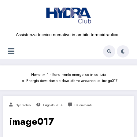
Vai
al
contenuto
Assistenza tecnico nomativo in ambito termoidraulico
Home
1 - Rendimento energetico in edilizia
Energia dove siamo e dove stiamo andando
image017
Hydraclub
1 Agosto 2014
0 Commenti
image017