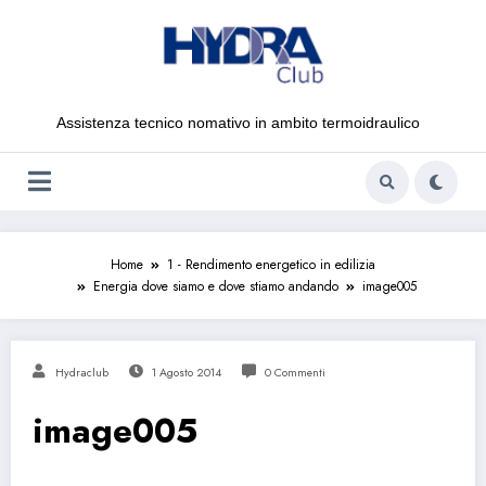
Vai
al
contenuto
Assistenza tecnico nomativo in ambito termoidraulico
Home
1 - Rendimento energetico in edilizia
Energia dove siamo e dove stiamo andando
image005
Hydraclub
1 Agosto 2014
0 Commenti
image005