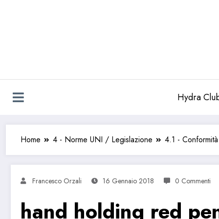
Vai
al
contenuto
Hydra Clu
Home
4 - Norme UNI / Legislazione
4.1 - Conformit
Francesco Orzali
16 Gennaio 2018
0 Commenti
hand holding red pen